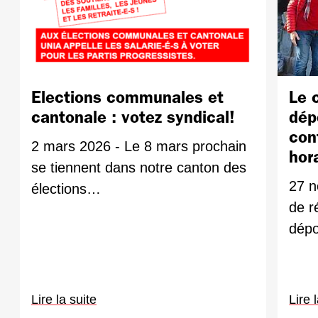
Elections communales et
Le 
cantonale : votez syndical!
dép
con
2 mars 2026 - Le 8 mars prochain
hor
se tiennent dans notre canton des
27 n
élections…
de r
dép
Lire la suite
Lire 